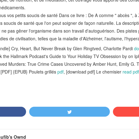
médicaments.
ous vos petits soucis de santé Dans ce livre : De A comme " abcès ", à
its soucis de santé que l'on peut soigner de façon naturelle. La descrip
ne pas gêner l'organisme dans son travail d'autoguérison. Des pistes
es de civilisation, telles que la maladie d'Alzheimer, l'autisme, l'hyperac
le] Cry, Heart, But Never Break by Glen Ringtved, Charlotte Pardi
do
k the Hallmark Podcast's Guide to Your Holiday TV Obsession by on 
ed Murders: True Crime Cases Uncovered by Amber Hunt, Emily G. 
PDF] {EPUB} Poulets grillés
pdf
, [download pdf] Le chemisier
read pdf
ufib's Ownd