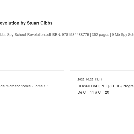
evolution by Stuart Gibbs
ibbs Spy-School-Revolution.pdf ISBN: 9781534488779 | 352 pages | 9 Mb Spy Schoo
2022.10.22 13:11
 de microéconomie - Tome 1 :
DOWNLOAD [PDF] {EPUB} Progra
De C++11 à C++20