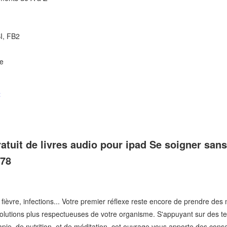
I, FB2
ue
t
atuit de livres audio pour ipad Se soigner sa
178
, fièvre, infections... Votre premier réflexe reste encore de prendre d
s solutions plus respectueuses de votre organisme. S'appuyant sur des 
pie, de nutrition, et de méditation, cet ouvrage vous apporte des conse