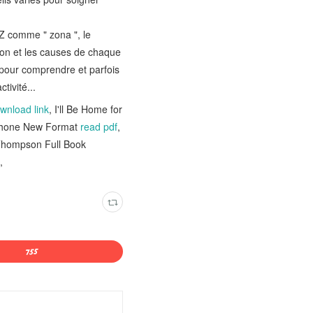
 Z comme " zona ", le
tion et les causes de chaque
 pour comprendre et parfois
tivité...
wnload link
, I'll Be Home for
Iphone New Format
read pdf
,
Thompson Full Book
,