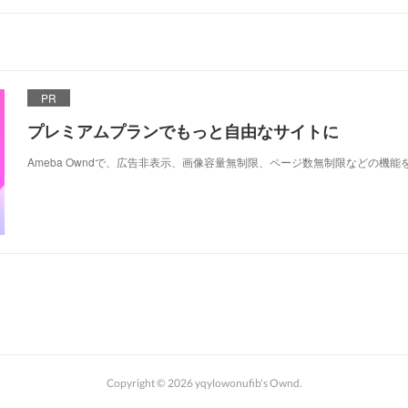
PR
プレミアムプランでもっと自由なサイトに
Ameba Owndで、広告非表示、画像容量無制限、ページ数無制限などの機能
Copyright ©
2026
yqylowonufib's Ownd
.