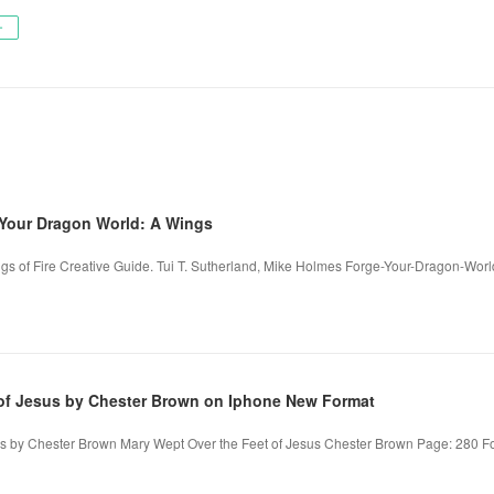
ー
our Dragon World: A Wings
s of Fire Creative Guide. Tui T. Sutherland, Mike Holmes Forge-Your-Dragon-Worl
 of Jesus by Chester Brown on Iphone New Format
s by Chester Brown Mary Wept Over the Feet of Jesus Chester Brown Page: 280 Form