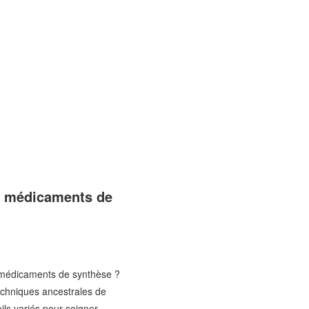
ns médicaments de
es médicaments de synthèse ?
techniques ancestrales de
ils variés pour soigner